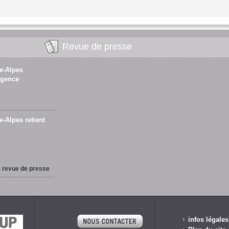
Revue de presse
e-Alpes
agence
-Alpes retient
a revue de presse
infos légales