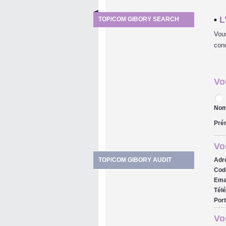
•
L
TOP/COM GIBORY SEARCH
Vous
conc
Vo
Nom
Pré
Vo
Adr
TOP/COM GIBORY AUDIT
Code
Emai
Tél
Port
Vo