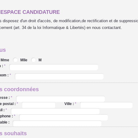
'ESPACE CANDIDATURE
 disposez d'un droit d'accès, de modification,de rectification et de suppres
ernent (art. 34 de la loi Informatique & Libertés) en nous contactant.
us
Mme
Mlle
M
 :
*
nom :
*
s coordonnées
esse :
*
 postal :
*
Ville :
*
l :
*
éphone :
*
able :
s souhaits