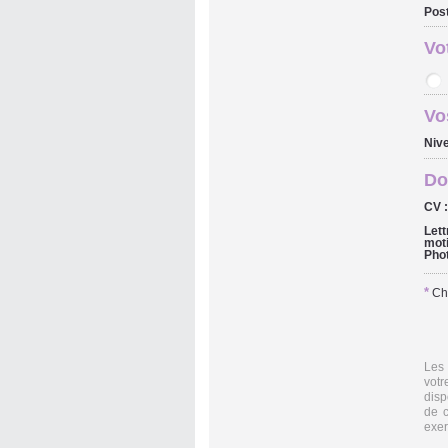
Post
Vo
Vo
Nive
Do
CV 
Lett
moti
Phot
*
Cha
Les 
votr
disp
de c
exer