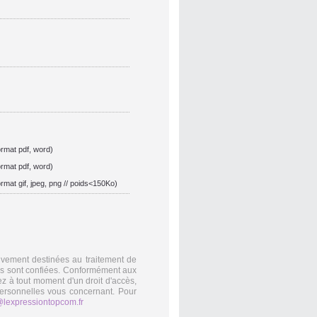
ormat pdf, word)
ormat pdf, word)
ormat gif, jpeg, png // poids<150Ko)
sivement destinées au traitement de
ous sont confiées. Conformément aux
ez à tout moment d'un droit d'accès,
personnelles vous concernant. Pour
lexpressiontopcom.fr