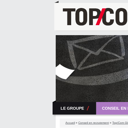
LE GROUPE
CONSEIL EN
Accueil
»
Conseil en recrutement
»
Top/Com Gi