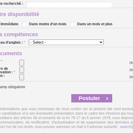
e recherché :
tre disponibilité
Immédiate
Dans moins d'un mois
Dans un mois et plus
s compétences
au d'anglais :
*
- Select -
cuments
:
*
(f
re de
(f
vation :
*
o :
(f
mp obligatoire
informations que vous choisissez de nous confier sur le présent site sont exclu
e candidature et à son éventuelle présentation dans le cadre des missions qui n
ositions des articles 38 et suivants de la loi 78-17 du 6 janvier 1978, vous dispos
ommunication, de rectification, d'actualisation et de suppression des données 
cer l'un de ces droits, vous pouvez adresser un mail à l\’adresse suivante :
search@