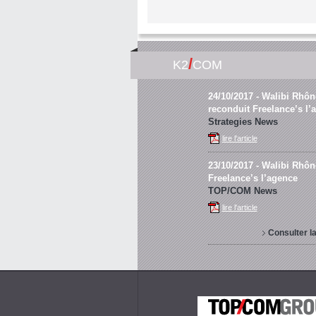
/
K2
COM
24/10/2017
- Walibi Rhôn
reconduit Freelance’s l’
Strategies News
lire l'article
23/10/2017
- Walibi Rhône
Freelance’s l’agence
TOP/COM News
lire l'article
Consulter l