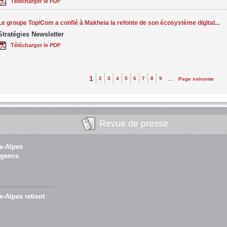
Télécharger le PDF
Le groupe Top/Com a confié à Makheia la refonte de son écosystème digital...
Stratégies Newsletter
Télécharger le PDF
1
…
2
3
4
5
6
7
8
9
Page suivante
Revue de presse
e-Alpes
agence
-Alpes retient