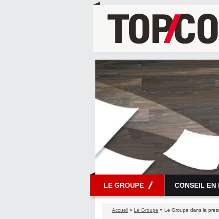
LE GROUPE
CONSEIL EN
Accueil
»
Le Groupe
» Le Groupe dans la pres