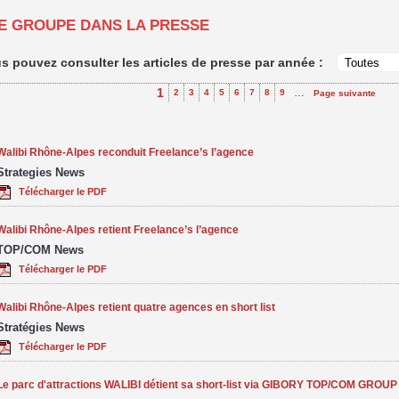
E GROUPE DANS LA PRESSE
s pouvez consulter les articles de presse par année :
1
…
2
3
4
5
6
7
8
9
Page suivante
Walibi Rhône-Alpes reconduit Freelance’s l’agence
Strategies News
Télécharger le PDF
Walibi Rhône-Alpes retient Freelance’s l’agence
TOP/COM News
Télécharger le PDF
Walibi Rhône-Alpes retient quatre agences en short list
Stratégies News
Télécharger le PDF
Le parc d'attractions WALIBI détient sa short-list via GIBORY TOP/COM GROUP