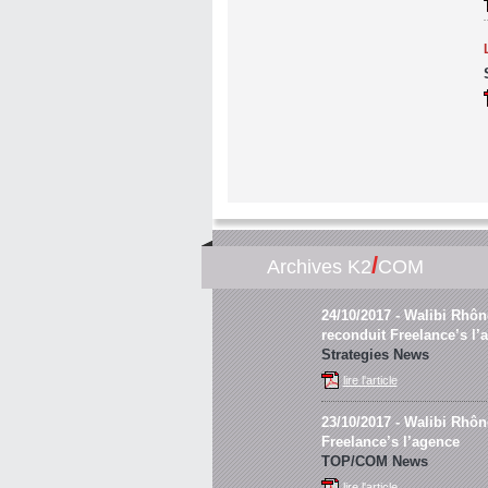
/
Archives K2
COM
24/10/2017
- Walibi Rhôn
reconduit Freelance’s l’
Strategies News
lire l'article
23/10/2017
- Walibi Rhône
Freelance’s l’agence
TOP/COM News
lire l'article