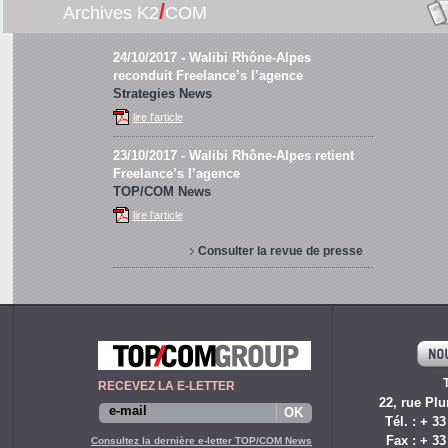
/
Archives K2
COM
24/10/2017
- Walibi Rhône-Alpes
reconduit Freelance’s l’agence
Strategies News
lire l'article
23/10/2017
- Walibi Rhône-Alpes retient
Freelance’s l’agence
TOP/COM News
lire l'article
Consulter la revue de presse
RECEVEZ LA E-LETTER
22, rue Plu
Tél. : + 33
Fax : + 33
Consultez la dernière e-letter TOP/COM News