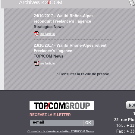
/
Archives K2
COM
24/10/2017
- Walibi Rhône-Alpes
reconduit Freelance’s l’agence
Strategies News
lire l'article
23/10/2017
- Walibi Rhône-Alpes retient
Freelance’s l’agence
TOP/COM News
lire l'article
Consulter la revue de presse
RECEVEZ LA E-LETTER
22, rue Plu
Tél. : + 33
Fax : + 33
Consultez la dernière e-letter TOP/COM News