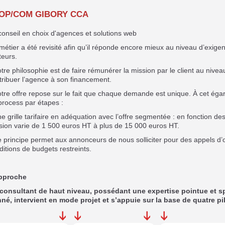
OP/COM GIBORY CCA
conseil en choix d'agences et solutions web
métier a été revisité afin qu’il réponde encore mieux au niveau d’exig
teurs.
otre philosophie est de faire rémunérer la mission par le client au nivea
tribuer l’agence à son financement.
otre offre repose sur le fait que chaque demande est unique. À cet ég
process par étapes :
ne grille tarifaire en adéquation avec l’offre segmentée : en fonction d
sion varie de 1 500 euros HT à plus de 15 000 euros HT.
e principe permet aux annonceurs de nous solliciter pour des appels d’
ditions de budgets restreints.
pproche
consultant de haut niveau, possédant une expertise pointue et s
né, intervient en mode projet et s’appuie sur la base de quatre p