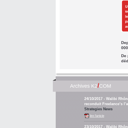
Dep
000
De 
déd
/
Archives K2
COM
24/10/2017
- Walibi Rhôn
reconduit Freelance’s l’
Strategies News
lire l'article
23/10/2017
- Walibi Rhône