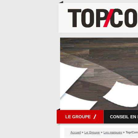
LE GROUPE
CONSEIL EN
Accueil
»
Le Groupe
»
Les marques
» Top/Com