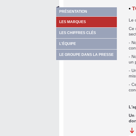
•
T
PRÉSENTATION
Le 
LES MARQUES
Ce 
LES CHIFFRES CLÉS
sec
- N
L'ÉQUIPE
con
LE GROUPE DANS LA PRESSE
- N
un 
- U
mis
- C
con
L'a
Un 
don