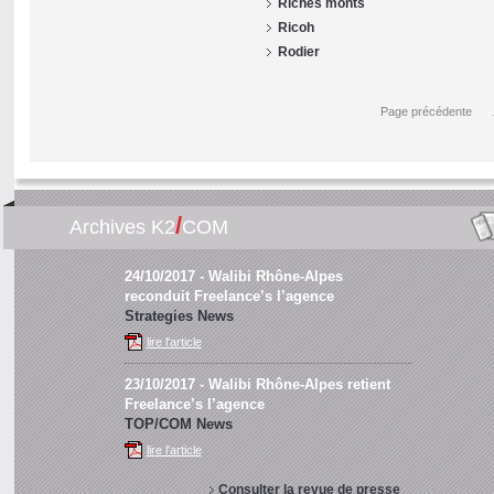
Riches monts
Ricoh
Rodier
Page précédente
/
Archives K2
COM
24/10/2017
- Walibi Rhône-Alpes
reconduit Freelance’s l’agence
Strategies News
lire l'article
23/10/2017
- Walibi Rhône-Alpes retient
Freelance’s l’agence
TOP/COM News
lire l'article
Consulter la revue de presse