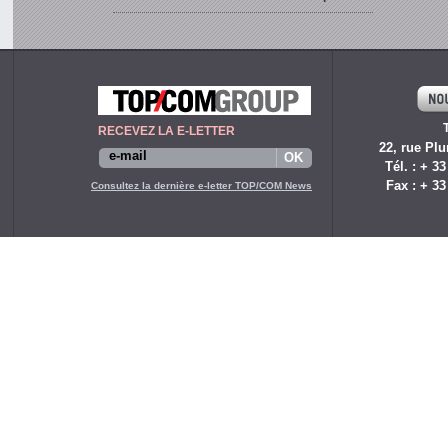
RECEVEZ LA E-LETTER
22, rue Plu
Tél. : + 33
Fax : + 33
Consultez la dernière e-letter TOP/COM News