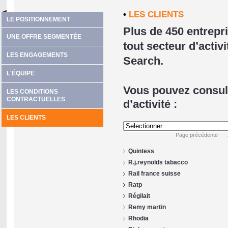
•
LES CLIENTS
LE POSITIONNEMENT
Plus de 450 entrepri
UNE OFFRE SEGMENTÉE
tout secteur d’acti
LES ENGAGEMENTS
Search.
L'ÉQUIPE
Vous pouvez consult
LES CONDITIONS
CONTRACTUELLES
d’activité :
LES CLIENTS
Selectionner
Page précédente
Quintess
R.j.reynolds tabacco
Rail france suisse
Ratp
Régilait
Remy martin
Rhodia